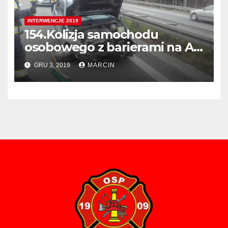
INTERWENCJE 2019
154.Kolizja samochodu
osobowego z barierami na A4
405 km. w Kierunku Tarnowa
GRU 3, 2019
MARCIN