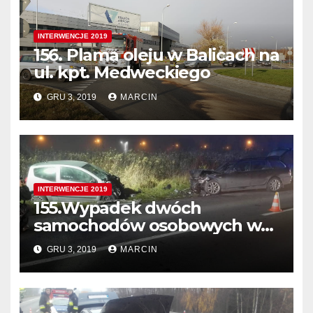
INTERWENCJE 2019
156. Plama oleju w Balicach na
ul. kpt. Medweckiego
GRU 3, 2019
MARCIN
INTERWENCJE 2019
155.Wypadek dwóch
samochodów osobowych w
Balicach ul. Krakowska
GRU 3, 2019
MARCIN