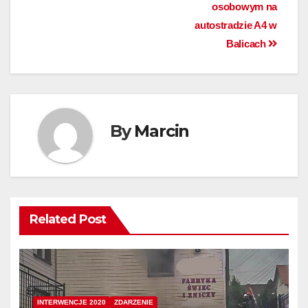
osobowym na
autostradzie A4 w
Balicach
By
Marcin
Related Post
INTERWENCJE 2020
ZDARZENIE