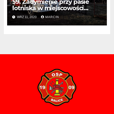
59. Zadymienie przy pasie
lotniska w miejscowości
Balice
WRZ 11, 2020
MARCIN