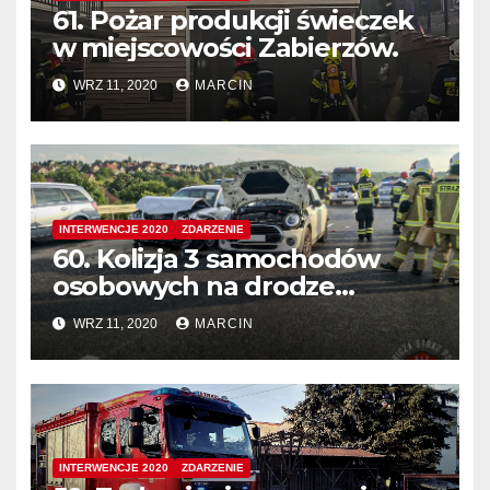
61. Pożar produkcji świeczek
w miejscowości Zabierzów.
WRZ 11, 2020
MARCIN
INTERWENCJE 2020
ZDARZENIE
60. Kolizja 3 samochodów
osobowych na drodze
ekspresowej S52.
WRZ 11, 2020
MARCIN
INTERWENCJE 2020
ZDARZENIE