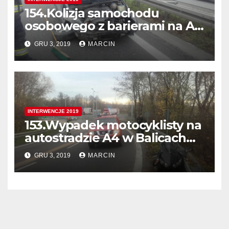
154.Kolizja samochodu
osobowego z barierami na A4
405 km. w Kierunku Tarnowa
GRU 3, 2019
MARCIN
INTERWENCJE 2019
153.Wypadek motocyklisty na
autostradzie A4 w Balicach
401km w kierunku Rzeszowa
GRU 3, 2019
MARCIN