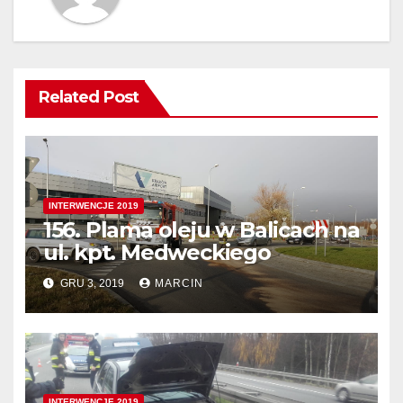
Related Post
INTERWENCJE 2019
156. Plama oleju w Balicach na
ul. kpt. Medweckiego
GRU 3, 2019
MARCIN
INTERWENCJE 2019