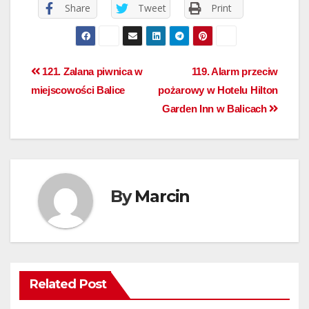
Share
Tweet
Print
121. Zalana piwnica w
119. Alarm przeciw
miejscowości Balice
pożarowy w Hotelu Hilton
Garden Inn w Balicach
By
Marcin
Related Post