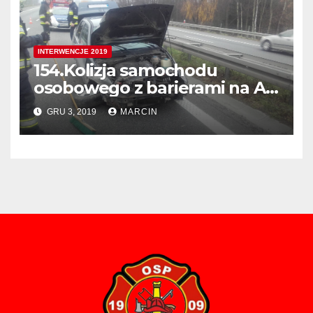
INTERWENCJE 2019
154.Kolizja samochodu
osobowego z barierami na A4
405 km. w Kierunku Tarnowa
GRU 3, 2019
MARCIN