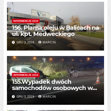
INTERWENCJE 2019
156. Plama oleju w Balicach na
ul. kpt. Medweckiego
GRU 3, 2019
MARCIN
INTERWENCJE 2019
155.Wypadek dwóch
samochodów osobowych w
Balicach ul. Krakowska
GRU 3, 2019
MARCIN