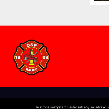
Proudly powered by WordPress
|
Theme: Newsup by
Themeansar
.
Ta strona korzysta z ciasteczek aby świadczyć u