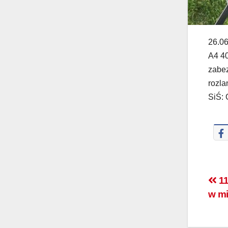
26.06
A4 40
zabez
rozla
SiŚ: 
11
w m