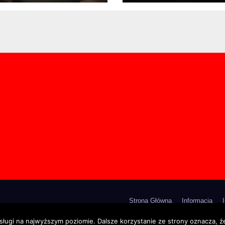
Balicach ul.
Krakowska
Strona Główna
Informacja
sługi na najwyższym poziomie. Dalsze korzystanie ze strony oznacza, że