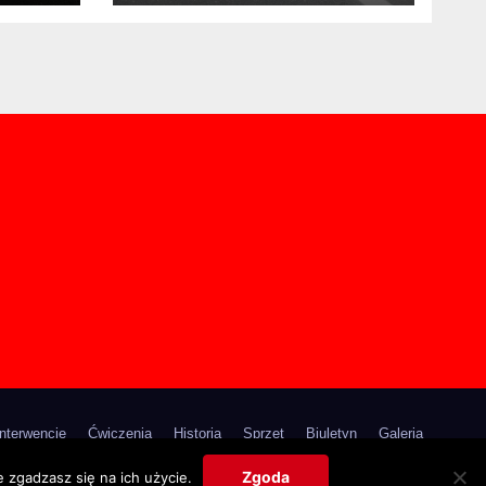
km. w Kierunku
Tarnowa
Interwencje
Ćwiczenia
Historia
Sprzęt
Biuletyn
Galeria
Poradniki
Kontakt
Zgoda
 zgadzasz się na ich użycie.