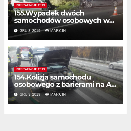
INTERWENCJE 2019
155.Wypadek dwóch
samochodów osobowych w
Balicach ul. Krakowska
GRU 3, 2019
MARCIN
INTERWENCJE 2019
154.Kolizja samochodu
osobowego z barierami na A4
405 km. w Kierunku Tarnowa
GRU 3, 2019
MARCIN