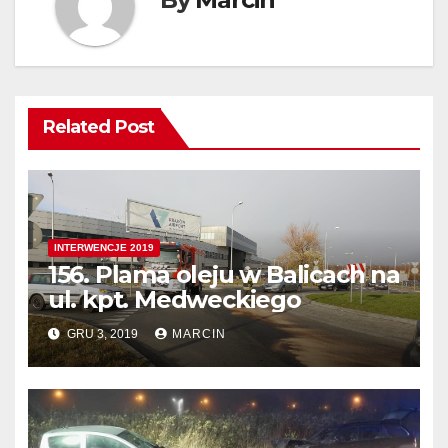
Related Post
INTERWENCJE 2019
156. Plama oleju w Balicach na
ul. kpt. Medweckiego
GRU 3, 2019
MARCIN