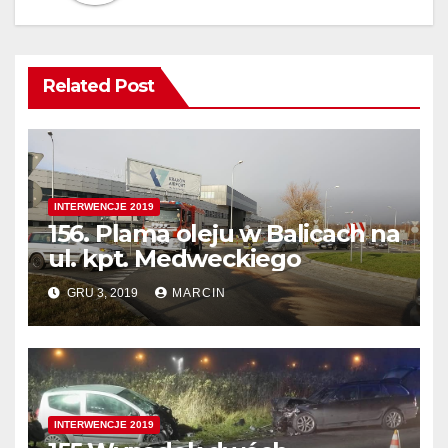
Related Post
INTERWENCJE 2019
156. Plama oleju w Balicach na
ul. kpt. Medweckiego
GRU 3, 2019
MARCIN
INTERWENCJE 2019