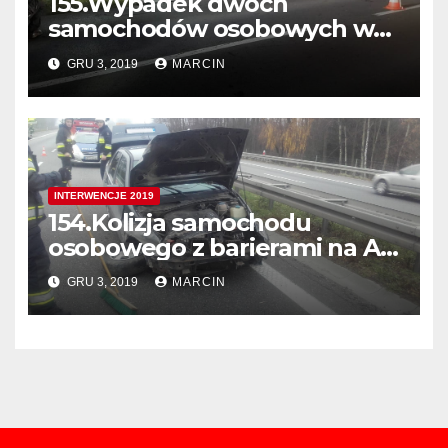
155.Wypadek dwóch
samochodów osobowych w
Balicach ul. Krakowska
GRU 3, 2019
MARCIN
INTERWENCJE 2019
154.Kolizja samochodu
osobowego z barierami na A4
405 km. w Kierunku Tarnowa
GRU 3, 2019
MARCIN