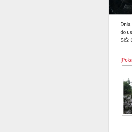
Dnia 
do u
SiŚ: 
[Poka