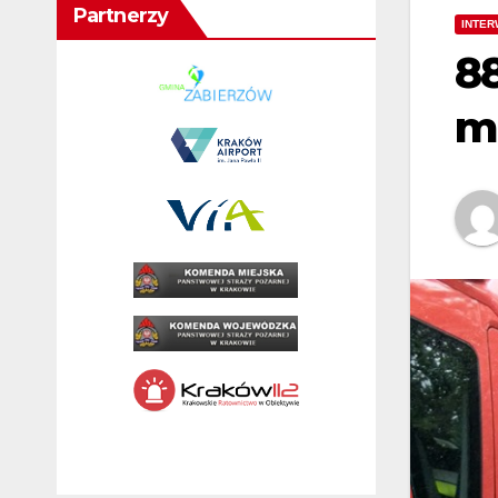
Partnerzy
INTER
8
m