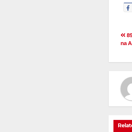
89
na A
Relat