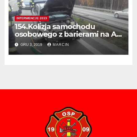
INTERWENCJE 2019
154.Kolizja samochodu
osobowego z barierami na A4
405 km. w Kierunku Tarnowa
GRU 3, 2019
MARCIN