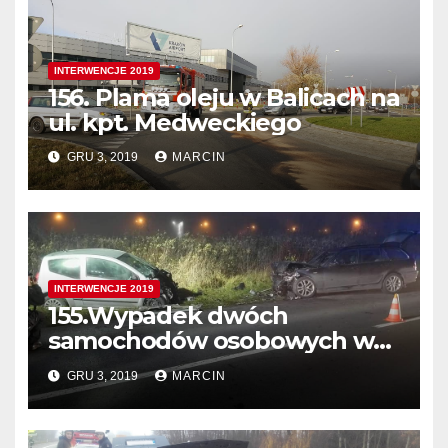
INTERWENCJE 2019
156. Plama oleju w Balicach na
ul. kpt. Medweckiego
GRU 3, 2019
MARCIN
INTERWENCJE 2019
155.Wypadek dwóch
samochodów osobowych w
Balicach ul. Krakowska
GRU 3, 2019
MARCIN