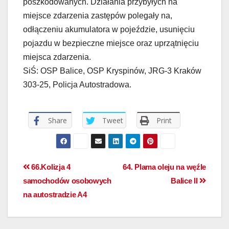
poszkodowanych. Działania przybyłych na
miejsce zdarzenia zastępów polegały na,
odłączeniu akumulatora w pojeździe, usunięciu
pojazdu w bezpieczne miejsce oraz uprzątnięciu
miejsca zdarzenia.
SiŚ: OSP Balice, OSP Kryspinów, JRG-3 Kraków
303-25, Policja Autostradowa.
Share
Tweet
Print
66.Kolizja 4
64. Plama oleju na węźle
samochodów osobowych
Balice II
na autostradzie A4