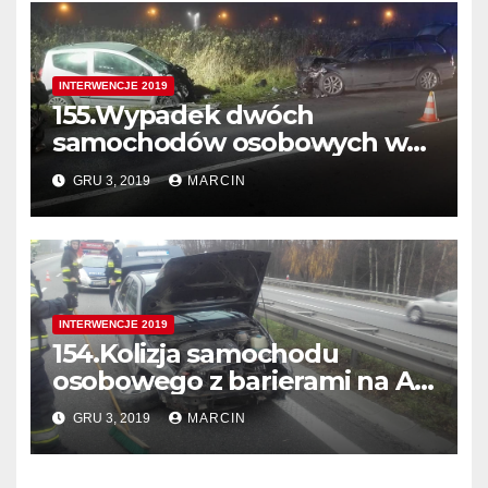
INTERWENCJE 2019
155.Wypadek dwóch
samochodów osobowych w
Balicach ul. Krakowska
GRU 3, 2019
MARCIN
INTERWENCJE 2019
154.Kolizja samochodu
osobowego z barierami na A4
405 km. w Kierunku Tarnowa
GRU 3, 2019
MARCIN