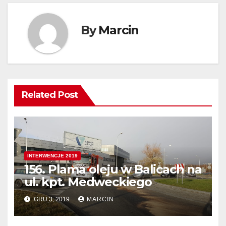
By
Marcin
Related Post
INTERWENCJE 2019
156. Plama oleju w Balicach na
ul. kpt. Medweckiego
GRU 3, 2019
MARCIN