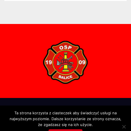
Proudly powered by WordPress
|
Theme: Newsup by
Themeansar
.
Ta strona korzysta z ciasteczek aby świadczyć usługi na
najwyższym poziomie. Dalsze korzystanie ze strony oznacza,
Strona Główna
Informacja
Interwencje
Ćwiczenia
Historia
że zgadzasz się na ich użycie.