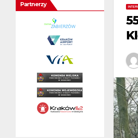
Partnerzy
INTER
5
K