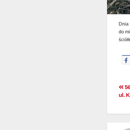
Dnia 
do mi
ściół
56
ul. 