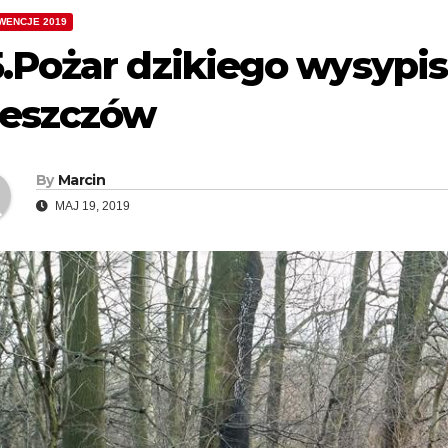
WENCJE 2019
5.Pożar dzikiego wysypi
leszczów
By
Marcin
MAJ 19, 2019