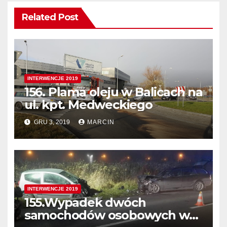
Related Post
INTERWENCJE 2019
156. Plama oleju w Balicach na
ul. kpt. Medweckiego
GRU 3, 2019
MARCIN
INTERWENCJE 2019
155.Wypadek dwóch
samochodów osobowych w