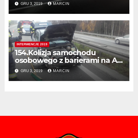
Balicach ul. Krakowska
GRU 3, 2019
MARCIN
INTERWENCJE 2019
154.Kolizja samochodu
osobowego z barierami na A4
405 km. w Kierunku Tarnowa
GRU 3, 2019
MARCIN