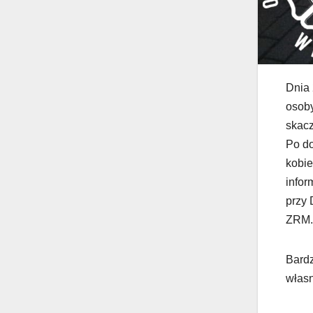
Dnia 
osoby
skacz
Po do
kobie
infor
przy 
ZRM.
Bardz
własn