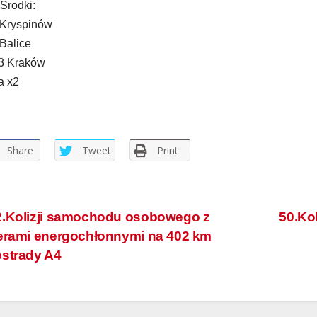
 Środki:
Kryspinów
Balice
3 Kraków
a x2
Share
Tweet
Print
.Kolizji samochodu osobowego z
50.Ko
erami energochłonnymi na 402 km
strady A4