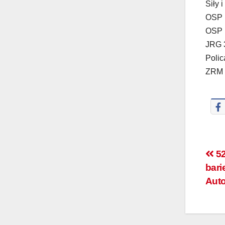
Siły i
OSP 
OSP 
JRG 
Polic
ZRM
52
bari
Auto