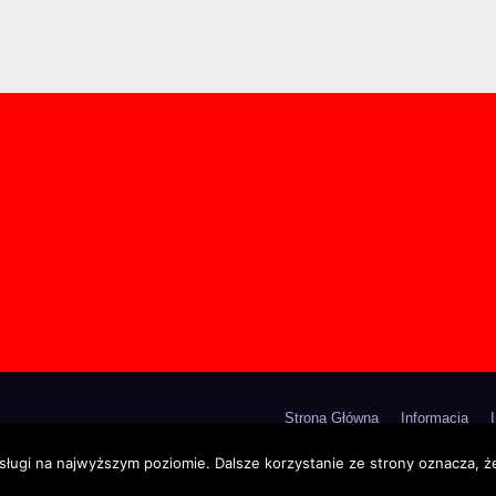
Strona Główna
Informacja
sługi na najwyższym poziomie. Dalsze korzystanie ze strony oznacza, że