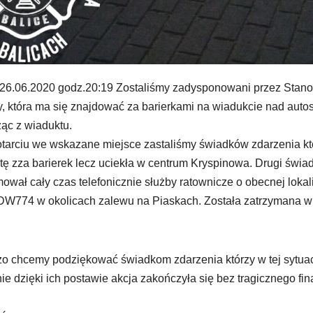
26.06.2020 godz.20:19 Zostaliśmy zadysponowani przez Stan
, która ma się znajdować za barierkami na wiadukcie nad autost
ąc z wiaduktu.
tarciu we wskazane miejsce zastaliśmy świadków zdarzenia któ
tę zza barierek lecz uciekła w centrum Kryspinowa. Drugi świad
mował cały czas telefonicznie służby ratownicze o obecnej loka
DW774 w okolicach zalewu na Piaskach. Została zatrzymana wr
o chcemy podziękować świadkom zdarzenia którzy w tej sytuacji 
ie dzięki ich postawie akcja zakończyła się bez tragicznego fin