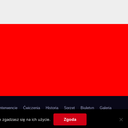
Interwencje
Ćwiczenia
Historia
Sprzęt
Biuletyn
Galeria
Poradniki
Kontakt
Zgoda
 zgadzasz się na ich użycie.