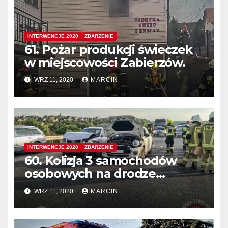
INTERWENCJE 2020
ZDARZENIE
61. Pożar produkcji świeczek
w miejscowości Zabierzów.
WRZ 11, 2020
MARCIN
INTERWENCJE 2020
ZDARZENIE
60. Kolizja 3 samochodów
osobowych na drodze
ekspresowej S52.
WRZ 11, 2020
MARCIN