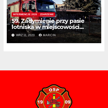
INTERWENCJE 2020
ZDARZENIE
59. Zadymienie przy pasie
lotniska w miejscowości
Balice
WRZ 11, 2020
MARCIN