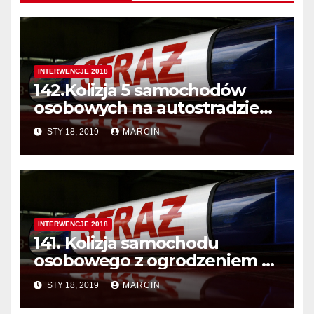
INTERWENCJE 2018
142.Kolizja 5 samochodów
osobowych na autostradzie
A4.
STY 18, 2019
MARCIN
INTERWENCJE 2018
141. Kolizja samochodu
osobowego z ogrodzeniem w
miejscowości Aleksandrowice
STY 18, 2019
MARCIN