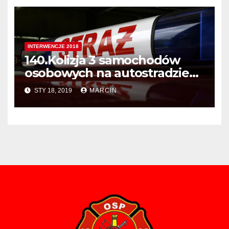
INTERWENCJE 2018
140.Kolizja 3 samochodów
osobowych na autostradzie
A4
STY 18, 2019
MARCIN