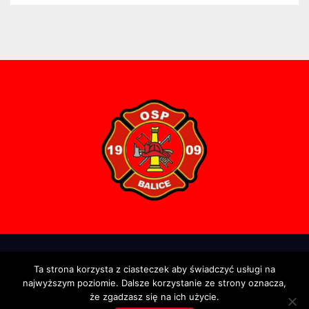
Proudly powered by WordPress
|
Theme: Newsup by
Themeansar
.
Ta strona korzysta z ciasteczek aby świadczyć usługi na
najwyższym poziomie. Dalsze korzystanie ze strony oznacza,
Strona Główna
Informacja
Interwencje
Ćwiczenia
Historia
że zgadzasz się na ich użycie.