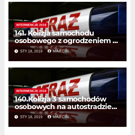
INTERWENCJE 2018
141. Kolizja samochodu
osobowego z ogrodzeniem w
miejscowości Aleksandrowice
STY 18, 2019
MARCIN
INTERWENCJE 2018
140.Kolizja 3 samochodów
osobowych na autostradzie
A4
STY 18, 2019
MARCIN