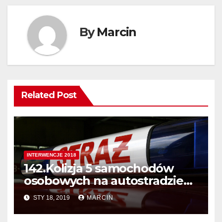
By
Marcin
Related Post
INTERWENCJE 2018
142.Kolizja 5 samochodów
osobowych na autostradzie
A4.
STY 18, 2019
MARCIN