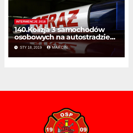
INTERWENCJE 2018
140.Kolizja 3 samochodów
osobowych na autostradzie
A4
STY 18, 2019
MARCIN