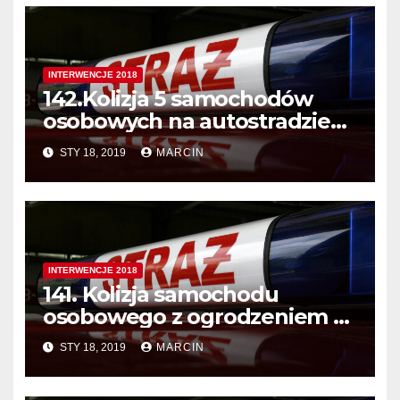
INTERWENCJE 2018
142.Kolizja 5 samochodów
osobowych na autostradzie
A4.
STY 18, 2019
MARCIN
INTERWENCJE 2018
141. Kolizja samochodu
osobowego z ogrodzeniem w
miejscowości Aleksandrowice
STY 18, 2019
MARCIN