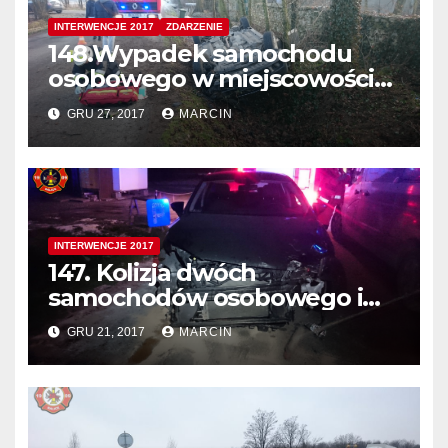
INTERWENCJE 2017
ZDARZENIE
148.Wypadek samochodu
osobowego w miejscowości
Brzoskwinia
GRU 27, 2017
MARCIN
INTERWENCJE 2017
147. Kolizja dwóch
samochodów osobowego i
dostawczego w Balicach na
GRU 21, 2017
MARCIN
skrzyżowaniu ulic
Krakowskiej z Stanisława
Kmity