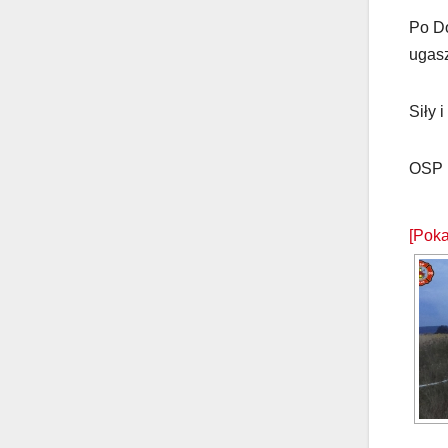
Po Do
ugasz
Siły i
OSP 
[Poka