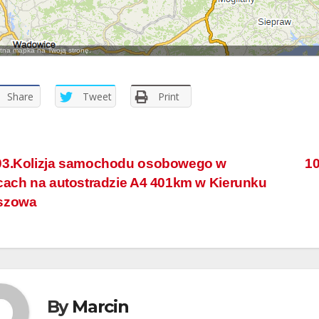
na mapka na Twoją stronę.
Share
Tweet
Print
3.Kolizja samochodu osobowego w
10
cach na autostradzie A4 401km w Kierunku
szowa
By
Marcin