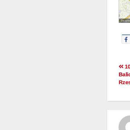
Bezpłat
10
Bali
Rze