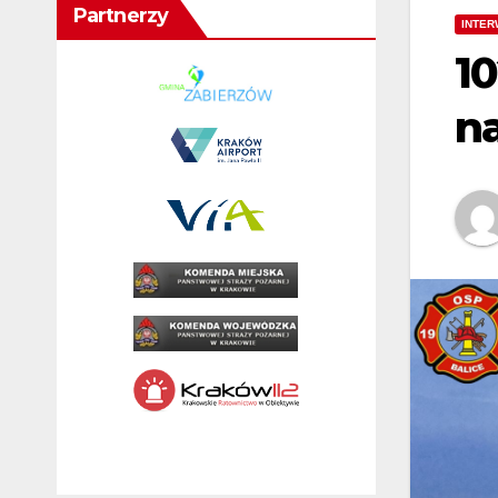
Partnerzy
INTER
10
na