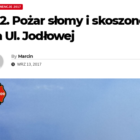
WENCJE 2017
2. Pożar słomy i skoszo
 Ul. Jodłowej
By
Marcin
WRZ 13, 2017