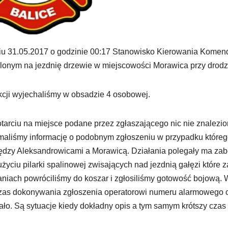
u 31.05.2017 o godzinie 00:17 Stanowisko Kierowania Komend
onym na jezdnię drzewie w miejscowości Morawica przy drod
cji wyjechaliśmy w obsadzie 4 osobowej.
tarciu na miejsce podane przez zgłaszającego nic nie znalezi
maliśmy informację o podobnym zgłoszeniu w przypadku któreg
dzy Aleksandrowicami a Morawicą. Działania polegały ma zabe
użyciu pilarki spalinowej zwisających nad jezdnią gałęzi któr
aniach powróciliśmy do koszar i zgłosiliśmy gotowość bojową
as dokonywania zgłoszenia operatorowi numeru alarmowego opi
tało. Są sytuacje kiedy dokładny opis a tym samym krótszy cza