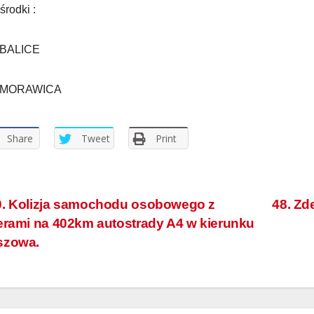
 środki :
BALICE
 MORAWICA
Share
Tweet
Print
. Kolizja samochodu osobowego z
48. Z
erami na 402km autostrady A4 w kierunku
szowa.