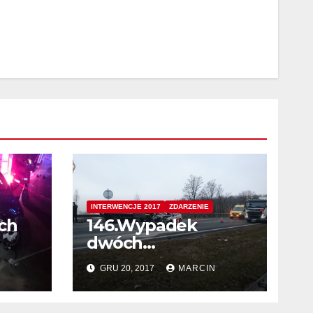
INTERWENCJE 2017
ZDARZENIE
óch
146.Wypadek
dwóch
samochodów na
N
GRU 20, 2017
MARCIN
Autostradzie A4
395km w kierunku
ic
Krakowa (przed