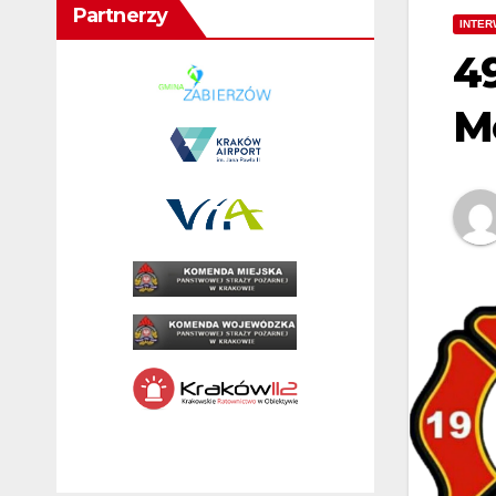
Partnerzy
INTER
4
M