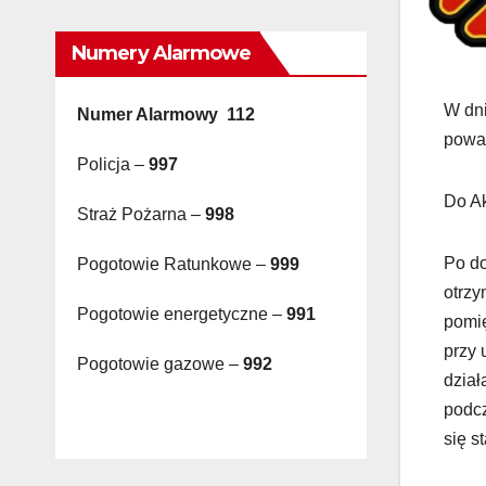
Numery Alarmowe
W dni
Numer Alarmowy 112
powal
Policja –
997
Do Ak
Straż Pożarna –
998
Po do
Pogotowie Ratunkowe –
999
otrzy
Pogotowie energetyczne –
991
pomię
przy 
Pogotowie gazowe –
992
dział
podcz
się s