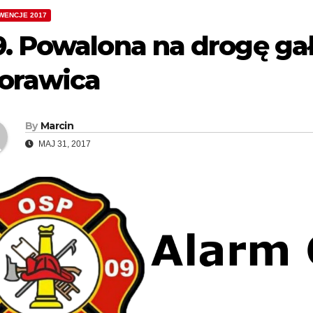
WENCJE 2017
9. Powalona na drogę ga
orawica
By
Marcin
MAJ 31, 2017