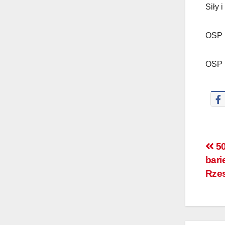
Siły i
OSP 
OSP
50
bari
Rze